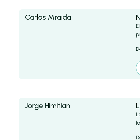
Carlos Mraida
N
E
p
D
Jorge Himitian
L
L
l
D