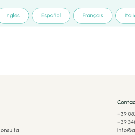
Inglés
Español
Français
Ital
Contac
+39 08
+39 34
consulta
info@af