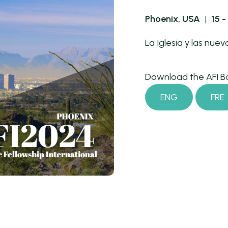
Phoenix, USA
|
15 
La Iglesia y las nue
Download the AFI B
ENG
FRE