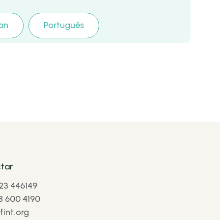
ian
Português
tar
23 446149
8 600 4190
int.org