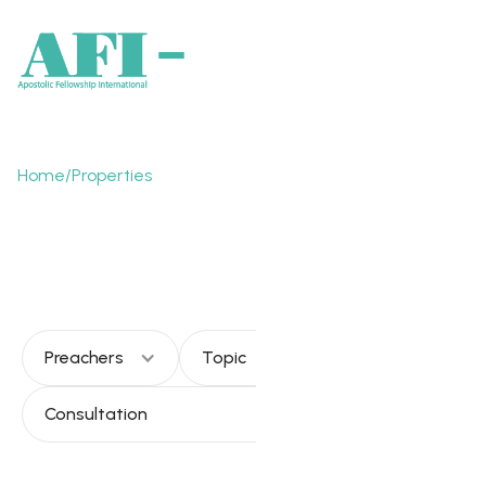
Home
/
Properties
Llamados a ser
pastores
Preachers
Topic
Consultation