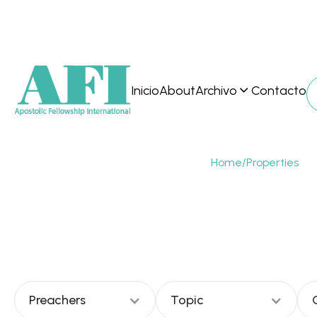
Inicio
About
Archivo
Contacto
Home
/
Properties
Gio
Preachers
Topic